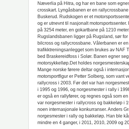
Næverlia på Hitra, og har en bane som egnes t
crosskart. Lyngåsbanen er en rallycrossbane s
Buskerud. Rudskogen er et motorsportssenter
og er utnevnt til nasjonalt motorsportssente
på 3254 meter, en gokartbane på 1210 meter,
Rugslandsbanen ligger på Rugsland, sør for 
bilcross og rallycrossbane. Vålerbanen er en
trafikktreningsanlegget som brukes av NAF T
bed Braskereidfoss i Solør. Banen egner seg 
motorsykkelløp.Det holdes norgesmesterskap i
Mange norske førere deltar også i internasjo
motorsportfigur er Petter Solberg, som vant 
rallycross i 2003. Før det var han norgesmest
i 1995 og 1996, og norgesmester i rally i 19
er også en rallyfører, og regnes også som e
var norgesmester i rallycross og bakkeløp i 
noen internasjonale konkurranser. Anders Gr
norgesmester i rally og bakkeløp. Han ble k
mindre en 4 ganger, i 2011, 2010, 2009 og 2