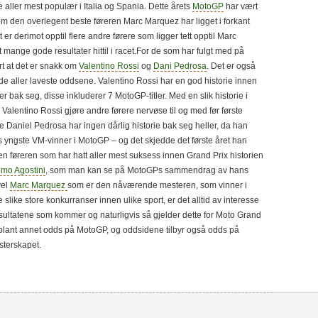
aller mest populær i Italia og Spania. Dette årets
MotoGP
har vært
om den overlegent beste føreren Marc Marquez har ligget i forkant
et er derimot opptil flere andre førere som ligger tett opptil Marc
mange gode resultater hittil i racet.For de som har fulgt med på
lart at det er snakk om
Valentino Rossi
og
Dani Pedrosa
. Det er også
de aller laveste oddsene. Valentino Rossi har en god historie innen
er bak seg, disse inkluderer 7 MotoGP-titler. Med en slik historie i
alentino Rossi gjøre andre førere nervøse til og med før første
e Daniel Pedrosa har ingen dårlig historie bak seg heller, da han
 yngste VM-vinner i MotoGP – og det skjedde det første året han
en føreren som har hatt aller mest suksess innen Grand Prix historien
mo Agostini
, som man kan se på MotoGPs sammendrag av hans
vel
Marc Marquez
som er den nåværende mesteren, som vinner i
slike store konkurranser innen ulike sport, er det alltid av interesse
esultatene som kommer og naturligvis så gjelder dette for Moto Grand
r blant annet odds på MotoGP, og oddsidene tilbyr også odds på
sterskapet.