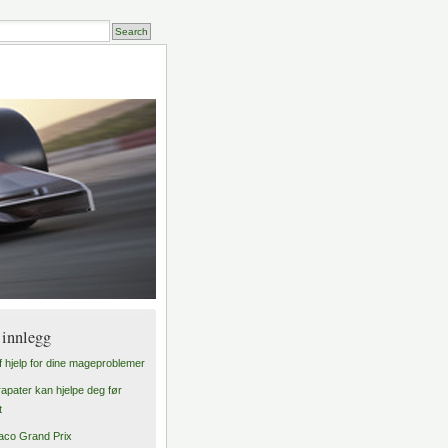
 innlegg
f hjelp for dine mageproblemer
apater kan hjelpe deg før
t
co Grand Prix