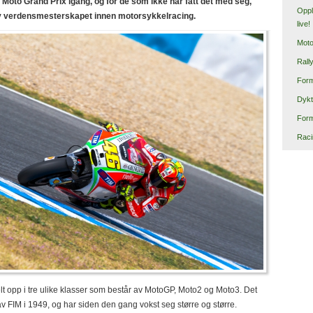
 Moto Grand Prix igang, og for de som ikke har fått det med seg,
Oppl
 av verdensmesterskapet innen motorsykkelracing.
live!
Mot
Rall
Form
Dykt
Form
Raci
lt opp i tre ulike klasser som består av MotoGP, Moto2 og Moto3. Det
 av FIM i 1949, og har siden den gang vokst seg større og større.