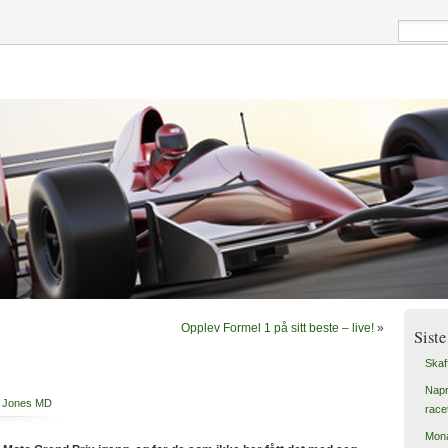
Opplev Formel 1 på sitt beste – live!
»
Siste
Skaf
Napr
n Jones MD
race
Mona