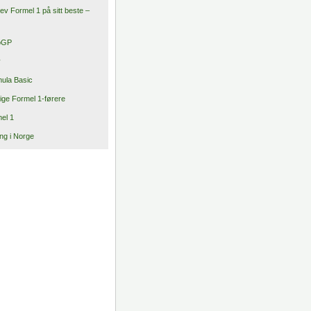
ev Formel 1 på sitt beste –
oGP
y
ula Basic
ige Formel 1-førere
el 1
ng i Norge