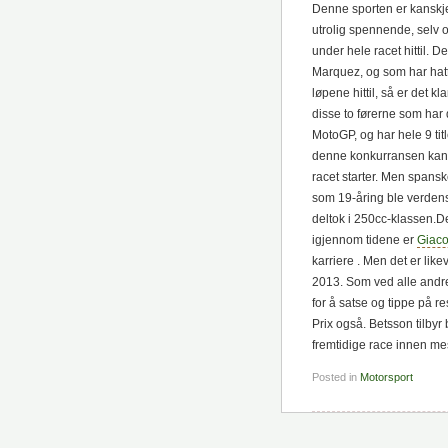
Denne sporten er kanskje 
utrolig spennende, selv 
under hele racet hittil. D
Marquez, og som har hatt 
løpene hittil, så er det k
disse to førerne som har 
MotoGP, og har hele 9 titl
denne konkurransen kan V
racet starter. Men spansk
som 19-åring ble verdens
deltok i 250cc-klassen.D
igjennom tidene er
Giaco
karriere . Men det er like
2013. Som ved alle andre 
for å satse og tippe på r
Prix også. Betsson tilby
fremtidige race innen me
Posted in
Motorsport